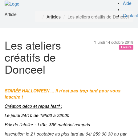
Aide
Toggl
Article
naviga
Contact
Articles
Les ateliers créatifs de Donceel
Les ateliers
lundi 14 octobre 2019
Loisirs
créatifs de
Donceel
SOIRÉE HALLOWEEN ... il n'est pas trop tard pour vous
inscrire !
Création déco et repas festif :
Le jeudi 24/10 de 19h00 à 22h00
Prix de l’atelier : 1x3h, 35€ matériel compris
Inscription le 21 ocotobre au plus tard au 04/ 259 96 30 ou par